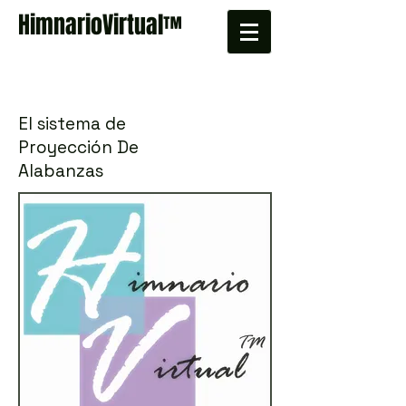
HimnarioVirtual
™
El sistema de
Proyección De
Alabanzas