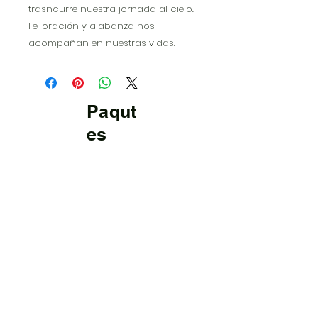
trasncurre nuestra jornada al cielo.
Fe, oración y alabanza nos
acompañan en nuestras vidas.
Paqut
es
didáct
icos
Cantos para aprender con las
partituras en PowerPoint y las guías de
cada voz (Soprano, Alto, Tenor, Bajo)
para aprender congregacionalmente