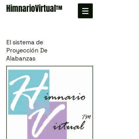
HimnarioVirtual
™
El sistema de
Proyección De
Alabanzas