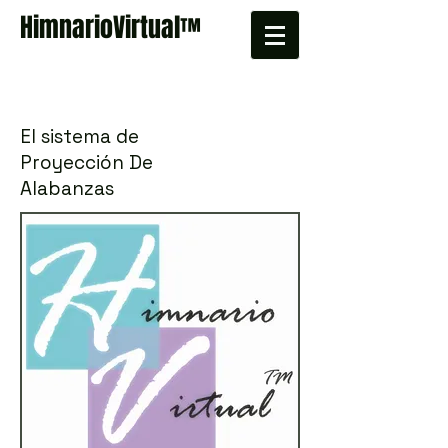
HimnarioVirtual
™
El sistema de
Proyección De
Alabanzas