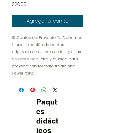
Precio
$20.00
Agregar al carrito
19 Cantos del Proyecto Te Alabamos
II, una selección de cantos
originales de autores de las iglesias
de Cristo con Letra y música para
proyectar en formato tradicional
PowerPoint
Paqut
es
didáct
icos